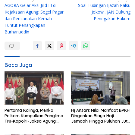
AGORA Gelar Aksi Jilid III di
Soal Tudingan Ijazah Palsu
a
Kejaksaan Agung: Segel Pagar
Jokowi, JAN Dukung
v
dan Rencanakan Kemah
Penegakan Hukum
i
Tuntut Penangkapan
g
Burhanuddin
a
s
i
Baca Juga
p
o
s
Pertama Kalinya, Menko
Hj Ansari: Nilai Manfaat BPKH
Polkam Kumpulkan Panglima
Ringankan Biaya Haji
TNI-Kapolri-Jaksa Agung:
Jemaah Hingga Puluhan Juta
Situasi Sangat Terndali
Rupiah