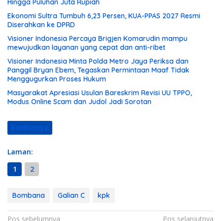
Hingga Puluhan Juta Rupiah
Ekonomi Sultra Tumbuh 6,23 Persen, KUA-PPAS 2027 Resmi
Diserahkan ke DPRD
Visioner Indonesia Percaya Brigjen Komarudin mampu
mewujudkan layanan yang cepat dan anti-ribet
Visioner Indonesia Minta Polda Metro Jaya Periksa dan
Panggil Bryan Ebem, Tegaskan Permintaan Maaf Tidak
Menggugurkan Proses Hukum
Masyarakat Apresiasi Usulan Bareskrim Revisi UU TPPO,
Modus Online Scam dan Judol Jadi Sorotan
Berikutnya
Laman:
1
2
Bombana
Galian C
kpk
N
Pos sebelumnya
Pos selanjutnya