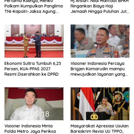
Pertama Kalinya, Menko
Hj Ansari: Nilai Manfaat BPKH
Polkam Kumpulkan Panglima
Ringankan Biaya Haji
TNI-Kapolri-Jaksa Agung:
Jemaah Hingga Puluhan Juta
Situasi Sangat Terndali
Rupiah
Ekonomi Sultra Tumbuh 6,23
Visioner Indonesia Percaya
Persen, KUA-PPAS 2027
Brigjen Komarudin mampu
Resmi Diserahkan ke DPRD
mewujudkan layanan yang
cepat dan anti-ribet
Visioner Indonesia Minta
Masyarakat Apresiasi Usulan
Polda Metro Jaya Periksa
Bareskrim Revisi UU TPPO,