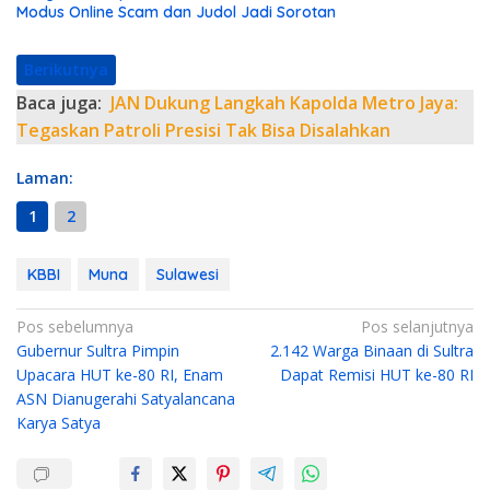
Modus Online Scam dan Judol Jadi Sorotan
Berikutnya
Baca juga:
JAN Dukung Langkah Kapolda Metro Jaya:
Tegaskan Patroli Presisi Tak Bisa Disalahkan
Laman:
1
2
KBBI
Muna
Sulawesi
N
Pos sebelumnya
Pos selanjutnya
Gubernur Sultra Pimpin
2.142 Warga Binaan di Sultra
a
Upacara HUT ke-80 RI, Enam
Dapat Remisi HUT ke-80 RI
v
ASN Dianugerahi Satyalancana
i
Karya Satya
g
a