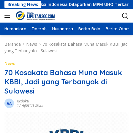
L
ni Konstruksi Indonesia Dilaporkan MPM UHO Terkait Dugaan Ko
Breaking News
a
n
g
s
Humaniora
Daerah
Nusantara
Berita Bola
Berita Otomot
u
n
Beranda
News
70 Kosakata Bahasa Muna Masuk KBBI, Jadi
g
yang Terbanyak di Sulawesi
k
e
News
k
70 Kosakata Bahasa Muna Masuk
o
KBBI, Jadi yang Terbanyak di
n
t
Sulawesi
e
n
Redaksi
17 Agustus 2025