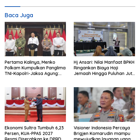
s
i
Baca Juga
p
o
s
Pertama Kalinya, Menko
Hj Ansari: Nilai Manfaat BPKH
Polkam Kumpulkan Panglima
Ringankan Biaya Haji
TNI-Kapolri-Jaksa Agung:
Jemaah Hingga Puluhan Juta
Situasi Sangat Terndali
Rupiah
Ekonomi Sultra Tumbuh 6,23
Visioner Indonesia Percaya
Persen, KUA-PPAS 2027
Brigjen Komarudin mampu
Resmi Diserahkan ke DPRD
mewujudkan layanan yang