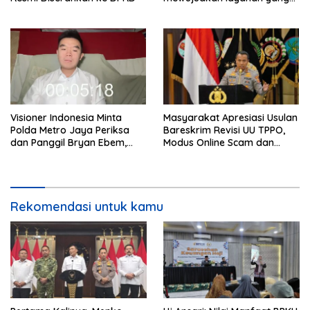
cepat dan anti-ribet
Visioner Indonesia Minta
Masyarakat Apresiasi Usulan
Polda Metro Jaya Periksa
Bareskrim Revisi UU TPPO,
dan Panggil Bryan Ebem,
Modus Online Scam dan
Tegaskan Permintaan Maaf
Judol Jadi Sorotan
Tidak Menggugurkan Proses
Hukum
Rekomendasi untuk kamu