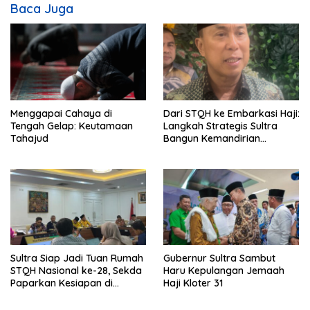
i
Baca Juga
p
o
s
Menggapai Cahaya di
Dari STQH ke Embarkasi Haji:
Tengah Gelap: Keutamaan
Langkah Strategis Sultra
Tahajud
Bangun Kemandirian
Keumatan
Sultra Siap Jadi Tuan Rumah
Gubernur Sultra Sambut
STQH Nasional ke-28, Sekda
Haru Kepulangan Jemaah
Paparkan Kesiapan di
Haji Kloter 31
Kemenag RI