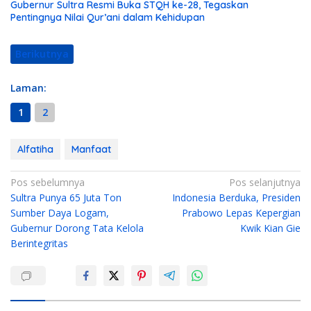
Gubernur Sultra Resmi Buka STQH ke-28, Tegaskan
Pentingnya Nilai Qur’ani dalam Kehidupan
Berikutnya
Laman:
1
2
Alfatiha
Manfaat
N
Pos sebelumnya
Pos selanjutnya
Sultra Punya 65 Juta Ton
Indonesia Berduka, Presiden
a
Sumber Daya Logam,
Prabowo Lepas Kepergian
v
Gubernur Dorong Tata Kelola
Kwik Kian Gie
i
Berintegritas
g
a
s