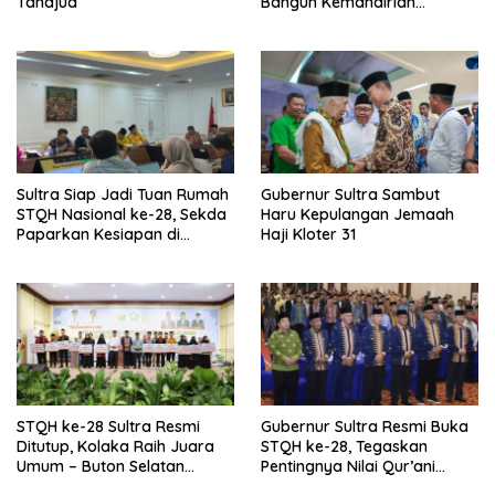
Tahajud
Bangun Kemandirian
Keumatan
Sultra Siap Jadi Tuan Rumah
Gubernur Sultra Sambut
STQH Nasional ke-28, Sekda
Haru Kepulangan Jemaah
Paparkan Kesiapan di
Haji Kloter 31
Kemenag RI
STQH ke-28 Sultra Resmi
Gubernur Sultra Resmi Buka
Ditutup, Kolaka Raih Juara
STQH ke-28, Tegaskan
Umum – Buton Selatan
Pentingnya Nilai Qur’ani
Unggul dalam Pawai Ta’aruf
dalam Kehidupan