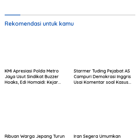
Khamenei Tewas
Rekomendasi untuk kamu
KMI Apresiasi Polda Metro
Starmer Tuding Pejabat AS
Jaya Usut Sindikat Buzzer
Campuri Demokrasi Inggris
Hoaks, Edi Homaidi: Kejar
Usai Komentar soal Kasus
Pemesan Utama dan Aliran
Henry Nowak
Dananya!
Ribuan Warga Jepang Turun
Iran Segera Umumkan