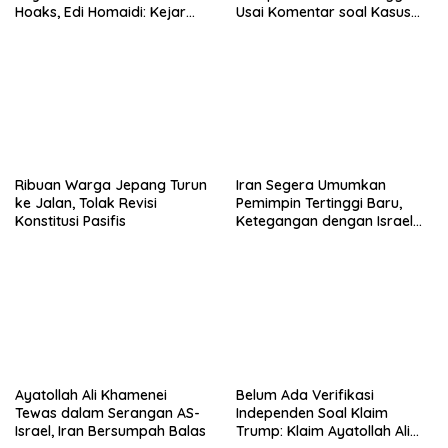
Hoaks, Edi Homaidi: Kejar
Usai Komentar soal Kasus
Pemesan Utama dan Aliran
Henry Nowak
Dananya!
Ribuan Warga Jepang Turun
Iran Segera Umumkan
ke Jalan, Tolak Revisi
Pemimpin Tertinggi Baru,
Konstitusi Pasifis
Ketegangan dengan Israel
Semakin Memanas
Ayatollah Ali Khamenei
Belum Ada Verifikasi
Tewas dalam Serangan AS-
Independen Soal Klaim
Israel, Iran Bersumpah Balas
Trump: Klaim Ayatollah Ali