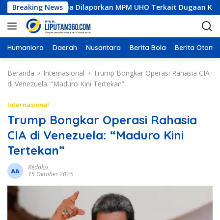
L
truksi Indonesia Dilaporkan MPM UHO Terkait Dugaan Korupsi d
Breaking News
a
n
g
s
Humaniora
Daerah
Nusantara
Berita Bola
Berita Otomot
u
n
Beranda
Internasional
Trump Bongkar Operasi Rahasia CIA
g
di Venezuela: “Maduro Kini Tertekan”
k
e
Internasional
k
Trump Bongkar Operasi Rahasia
o
CIA di Venezuela: “Maduro Kini
n
t
Tertekan”
e
n
Redaksi
15 Oktober 2025