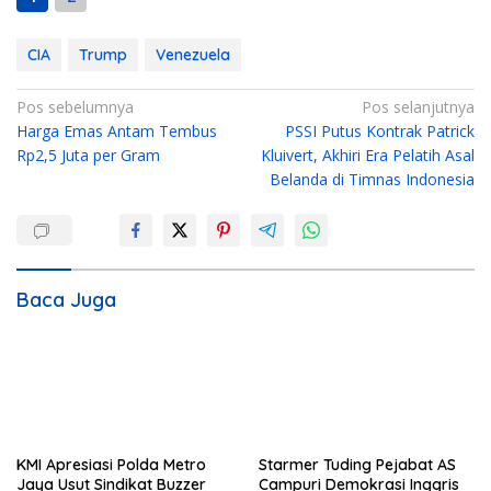
CIA
Trump
Venezuela
N
Pos sebelumnya
Pos selanjutnya
Harga Emas Antam Tembus
PSSI Putus Kontrak Patrick
a
Rp2,5 Juta per Gram
Kluivert, Akhiri Era Pelatih Asal
v
Belanda di Timnas Indonesia
i
g
a
s
Baca Juga
i
p
o
s
KMI Apresiasi Polda Metro
Starmer Tuding Pejabat AS
Jaya Usut Sindikat Buzzer
Campuri Demokrasi Inggris