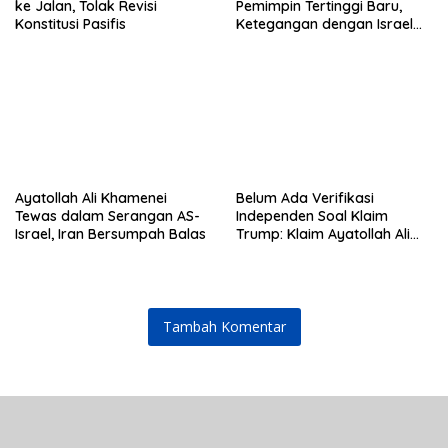
ke Jalan, Tolak Revisi
Pemimpin Tertinggi Baru,
Konstitusi Pasifis
Ketegangan dengan Israel
Semakin Memanas
Ayatollah Ali Khamenei
Belum Ada Verifikasi
Tewas dalam Serangan AS-
Independen Soal Klaim
Israel, Iran Bersumpah Balas
Trump: Klaim Ayatollah Ali
Khamenei Tewas
Tambah Komentar