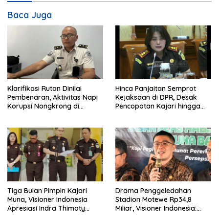
s
Baca Juga
i
p
o
s
Klarifikasi Rutan Dinilai
Hinca Panjaitan Semprot
Pembenaran, Aktivitas Napi
Kejaksaan di DPR, Desak
Korupsi Nongkrong di
Pencopotan Kajari hingga
Warkop Picu Desakan
Kasi Terkait Kasus Amsal
Evaluasi Rutan
Sitepu
Tiga Bulan Pimpin Kajari
Drama Penggeledahan
Muna, Visioner Indonesia
Stadion Motewe Rp34,8
Apresiasi Indra Thimoty
Miliar, Visioner Indonesia:
Ungkap Kasus Rp1,2 Miliar
Bukti Keseriusan Kajari Indra