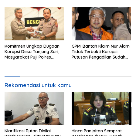
dan Rp15,2 Miliar
Thimoty
Komitmen Ungkap Dugaan
GPMI Bantah Klaim Nur Alam
Korupsi Desa Tanjung Sari,
Tidak Terbukti Korupsi:
Masyarakat Puji Polres
Putusan Pengadilan Sudah
Bengkulu Utara
Inkracht
Rekomendasi untuk kamu
Klarifikasi Rutan Dinilai
Hinca Panjaitan Semprot