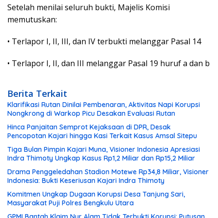
Setelah menilai seluruh bukti, Majelis Komisi
memutuskan:
• Terlapor I, II, III, dan IV terbukti melanggar Pasal 14
• Terlapor I, II, dan III melanggar Pasal 19 huruf a dan b
Berita Terkait
Klarifikasi Rutan Dinilai Pembenaran, Aktivitas Napi Korupsi
Nongkrong di Warkop Picu Desakan Evaluasi Rutan
Hinca Panjaitan Semprot Kejaksaan di DPR, Desak
Pencopotan Kajari hingga Kasi Terkait Kasus Amsal Sitepu
Tiga Bulan Pimpin Kajari Muna, Visioner Indonesia Apresiasi
Indra Thimoty Ungkap Kasus Rp1,2 Miliar dan Rp15,2 Miliar
Drama Penggeledahan Stadion Motewe Rp34,8 Miliar, Visioner
Indonesia: Bukti Keseriusan Kajari Indra Thimoty
Komitmen Ungkap Dugaan Korupsi Desa Tanjung Sari,
Masyarakat Puji Polres Bengkulu Utara
GPMI Bantah Klaim Nur Alam Tidak Terbukti Korupsi: Putusan