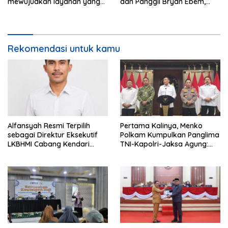
mewujudkan layanan yang
dan Panggil Bryan Ebem,
cepat dan anti-ribet
Tegaskan Permintaan Maaf
Tidak Menggugurkan Proses
Hukum
Rekomendasi untuk kamu
Alfansyah Resmi Terpilih
Pertama Kalinya, Menko
sebagai Direktur Eksekutif
Polkam Kumpulkan Panglima
LKBHMI Cabang Kendari
TNI-Kapolri-Jaksa Agung:
Periode 2026–2027
Situasi Sangat Terndali