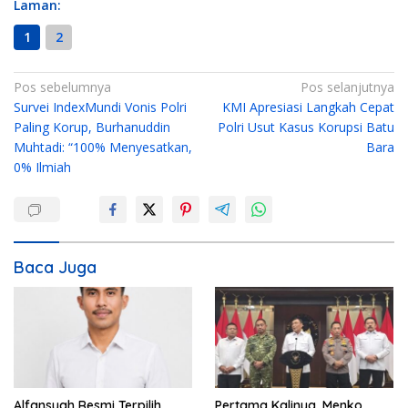
Laman:
1
2
N
Pos sebelumnya
Pos selanjutnya
Survei IndexMundi Vonis Polri
KMI Apresiasi Langkah Cepat
a
Paling Korup, Burhanuddin
Polri Usut Kasus Korupsi Batu
v
Muhtadi: “100% Menyesatkan,
Bara
i
0% Ilmiah
g
a
s
i
Baca Juga
p
o
s
Alfansyah Resmi Terpilih
Pertama Kalinya, Menko