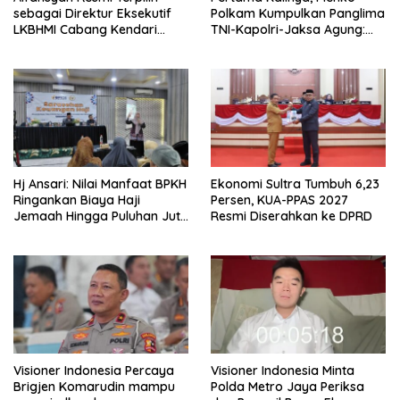
sebagai Direktur Eksekutif
Polkam Kumpulkan Panglima
LKBHMI Cabang Kendari
TNI-Kapolri-Jaksa Agung:
Periode 2026–2027
Situasi Sangat Terndali
Hj Ansari: Nilai Manfaat BPKH
Ekonomi Sultra Tumbuh 6,23
Ringankan Biaya Haji
Persen, KUA-PPAS 2027
Jemaah Hingga Puluhan Juta
Resmi Diserahkan ke DPRD
Rupiah
Visioner Indonesia Percaya
Visioner Indonesia Minta
Brigjen Komarudin mampu
Polda Metro Jaya Periksa