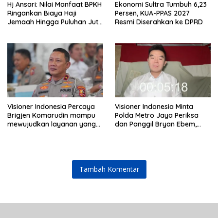
Hj Ansari: Nilai Manfaat BPKH
Ekonomi Sultra Tumbuh 6,23
Ringankan Biaya Haji
Persen, KUA-PPAS 2027
Jemaah Hingga Puluhan Juta
Resmi Diserahkan ke DPRD
Rupiah
Visioner Indonesia Percaya
Visioner Indonesia Minta
Brigjen Komarudin mampu
Polda Metro Jaya Periksa
mewujudkan layanan yang
dan Panggil Bryan Ebem,
cepat dan anti-ribet
Tegaskan Permintaan Maaf
Tidak Menggugurkan Proses
Hukum
Tambah Komentar