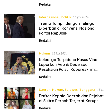
Untuk Bangun Makodim Konawe
Redaksi
Internasional
,
Politik
16 Juli 2024
Trump Tampil dengan Telinga
Diperban di Konvensi Nasional
Partai Republik
Redaksi
Hukum
15 Juli 2024
Keluarga Terpidana Kasus Vina
Laporkan Aep & Dede soal
Kesaksian Palsu, Kabareskrim:
Penyidik Proses Pengumpulan
Redaksi
Keterangan
Daerah
,
Hukum
,
Sulawesi Tenggara
15 Juli
2024
Daftar Kepala Daerah dan Pejabat
di Sultra Pernah Terjerat Korupsi
Redaksi