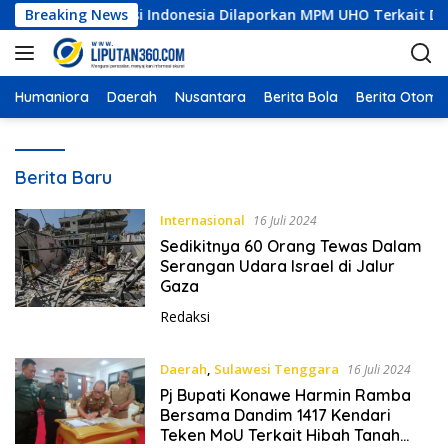
L
Murni Konstruksi Indonesia Dilaporkan MPM UHO Terkait Dugaan
Breaking News
a
n
g
s
Humaniora
Daerah
Nusantara
Berita Bola
Berita Otomot
u
n
L
g
Berita Baru
i
k
e
p
Internasional
16 Juli 2024
k
u
Sedikitnya 60 Orang Tewas Dalam
o
t
Serangan Udara Israel di Jalur
n
a
Gaza
t
n
Redaksi
e
3
n
6
0
Daerah
,
Sulawesi Tenggara
16 Juli 2024
Pj Bupati Konawe Harmin Ramba
Bersama Dandim 1417 Kendari
Teken MoU Terkait Hibah Tanah