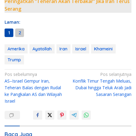
Peringatkan “Teheran Akan Terbakar” Jika Iran Terus
Serang
Laman:
1
2
Amerika
Ayatollah
Iran
Israel
Khameini
Trump
N
Pos sebelumnya
Pos selanjutnya
AS–Israel Gempur Iran,
Konflik Timur Tengah Meluas,
a
Teheran Balas dengan Rudal
Dubai hingga Teluk Arab Jadi
v
ke Pangkalan AS dan Wilayah
Sasaran Serangan
i
Israel
g
a
s
i
Baca Juga