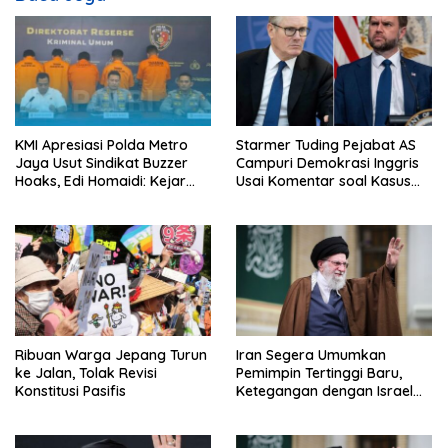
p
o
s
KMI Apresiasi Polda Metro
Starmer Tuding Pejabat AS
Jaya Usut Sindikat Buzzer
Campuri Demokrasi Inggris
Hoaks, Edi Homaidi: Kejar
Usai Komentar soal Kasus
Pemesan Utama dan Aliran
Henry Nowak
Dananya!
Ribuan Warga Jepang Turun
Iran Segera Umumkan
ke Jalan, Tolak Revisi
Pemimpin Tertinggi Baru,
Konstitusi Pasifis
Ketegangan dengan Israel
Semakin Memanas