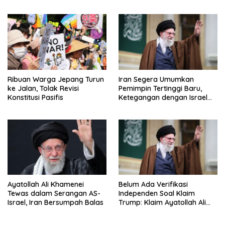
Pemesan Utama dan Aliran
Henry Nowak
Dananya!
Ribuan Warga Jepang Turun
Iran Segera Umumkan
ke Jalan, Tolak Revisi
Pemimpin Tertinggi Baru,
Konstitusi Pasifis
Ketegangan dengan Israel
Semakin Memanas
Ayatollah Ali Khamenei
Belum Ada Verifikasi
Tewas dalam Serangan AS-
Independen Soal Klaim
Israel, Iran Bersumpah Balas
Trump: Klaim Ayatollah Ali
Khamenei Tewas