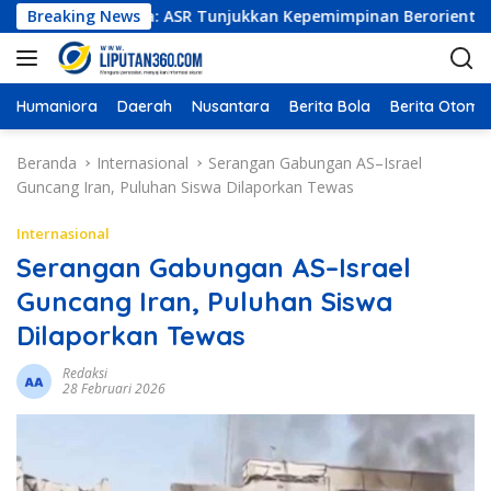
L
er Indonesia: ASR Tunjukkan Kepemimpinan Berorientasi Hasil da
Breaking News
a
n
g
s
Humaniora
Daerah
Nusantara
Berita Bola
Berita Otomot
u
n
Beranda
Internasional
Serangan Gabungan AS–Israel
g
Guncang Iran, Puluhan Siswa Dilaporkan Tewas
k
e
Internasional
k
Serangan Gabungan AS–Israel
o
Guncang Iran, Puluhan Siswa
n
t
Dilaporkan Tewas
e
n
Redaksi
28 Februari 2026