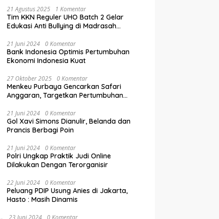
21 Agustus 2025
1 Komentar
Tim KKN Reguler UHO Batch 2 Gelar
Edukasi Anti Bullying di Madrasah
Ibtidaiyyah Kelurahan Inalahi
21 Juni 2024
0 Komentar
Bank Indonesia Optimis Pertumbuhan
Ekonomi Indonesia Kuat
27 Oktober 2025
0 Komentar
Menkeu Purbaya Gencarkan Safari
Anggaran, Targetkan Pertumbuhan
Ekonomi Tembus 5,5% di Akhir 2025
21 Juni 2024
0 Komentar
Gol Xavi Simons Dianulir, Belanda dan
Prancis Berbagi Poin
21 Juni 2024
0 Komentar
Polri Ungkap Praktik Judi Online
Dilakukan Dengan Terorganisir
22 Juni 2024
0 Komentar
Peluang PDIP Usung Anies di Jakarta,
Hasto : Masih Dinamis
23 Juni 2024
0 Komentar