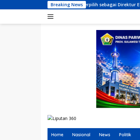
Langsung
yah Resmi Terpilih sebagai Direktur Eksekutif LKBHMI Cabang K
Breaking News
ke
konten
Home
Nasional
News
Politik