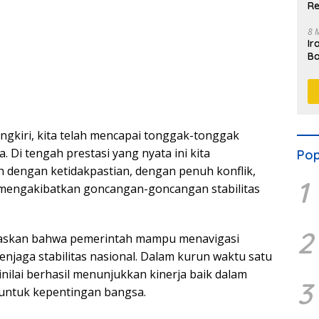
Re
8 
Ir
Ba
M
ungkiri, kita telah mencapai tonggak-tonggak
. Di tengah prestasi yang nyata ini kita
Pop
dengan ketidakpastian, dengan penuh konflik,
1
mengakibatkan goncangan-goncangan stabilitas
2
gaskan bahwa pemerintah mampu menavigasi
enjaga stabilitas nasional. Dalam kurun waktu satu
nilai berhasil menunjukkan kinerja baik dalam
3
untuk kepentingan bangsa.