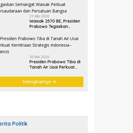
Ryamizard Ryacudu
31 Mei 2026
Waisak 2570 BE, Presiden
Prabowo Tegaskan
Semangat Waisak Perkuat
Persaudaraan dan
Persatuan Bangsa
30 Mei 2026
Presiden Prabowo Tiba di
Tanah Air Usai Perkuat
Kemitraan Strategis
Indonesia–Prancis
Selengkapnya
rita Politik