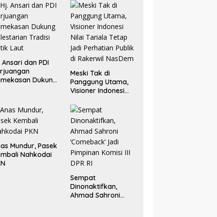
. Ansari dan PDI
rjuangan
Meski Tak di
amekasan Dukung
Panggung Utama,
lestarian Tradisi
Visioner Indonesi
tik Laut
Nilai Tariala Tetap
Jadi Perhatian
Publik di Rakerwil
NasDem
as Mundur, Pasek
mbali Nahkodai
KN
Sempat
Dinonaktifkan,
Ahmad Sahroni
‘Comeback’ Jadi
Pimpinan Komisi III