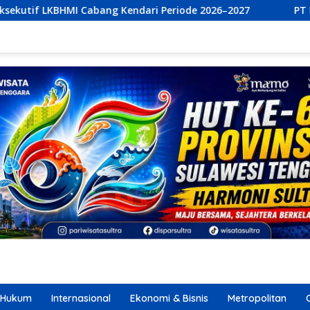
endari Periode 2026–2027
PT Bumi Permata Kendari dan 
Hukum
Internasional
Ekonomi & Bisnis
Metropolitan