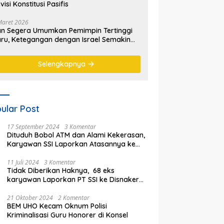
visi Konstitusi Pasifis
Maret 2026
an Segera Umumkan Pemimpin Tertinggi
ru, Ketegangan dengan Israel Semakin
emanas
Selengkapnya
ular Post
17 September 2024
3 Komentar
Dituduh Bobol ATM dan Alami Kekerasan,
Karyawan SSI Laporkan Atasannya ke
Polisi
11 Juli 2024
3 Komentar
Tidak Diberikan Haknya, 68 eks
karyawan Laporkan PT SSI ke Disnaker
kota Bekasi
21 Oktober 2024
2 Komentar
BEM UHO Kecam Oknum Polisi
Kriminalisasi Guru Honorer di Konsel