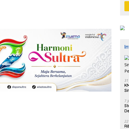
I
31
KM
Si
Pe
7 
St
De
K
22
Ri