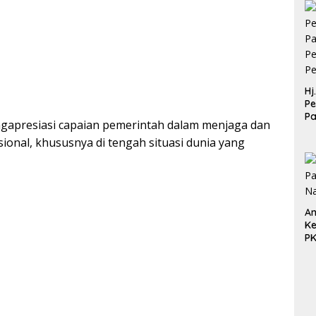
Hj
Pe
P
gapresiasi capaian pemerintah dalam menjaga dan
Pe
nal, khususnya di tengah situasi dunia yang
Pe
An
Ke
P