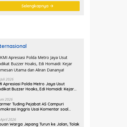
DPR RI
Selengkapnya
nternasional
 Juli 2026
I Apresiasi Polda Metro Jaya Usut
ndikat Buzzer Hoaks, Edi Homaidi: Kejar
mesan Utama dan Aliran Dananya!
Juni 2026
armer Tuding Pejabat AS Campuri
mokrasi Inggris Usai Komentar soal
asus Henry Nowak
 April 2026
buan Warga Jepang Turun ke Jalan, Tolak