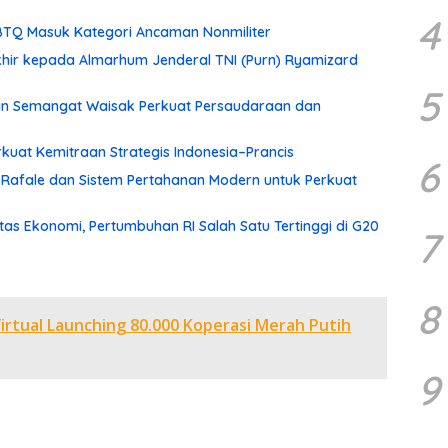
4
TQ Masuk Kategori Ancaman Nonmiliter
hir kepada Almarhum Jenderal TNI (Purn) Ryamizard
5
an Semangat Waisak Perkuat Persaudaraan dan
rkuat Kemitraan Strategis Indonesia–Prancis
6
Rafale dan Sistem Pertahanan Modern untuk Perkuat
tas Ekonomi, Pertumbuhan RI Salah Satu Tertinggi di G20
7
8
Virtual Launching 80.000 Koperasi Merah Putih
9