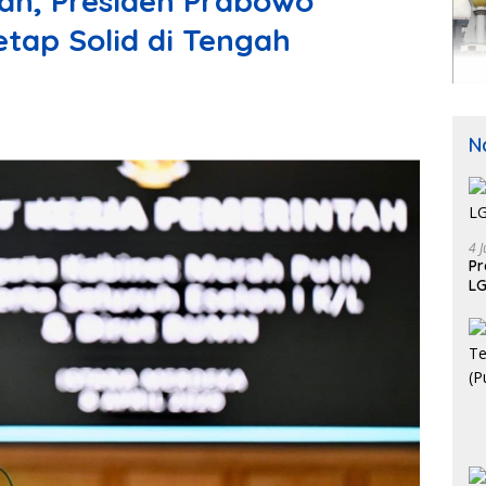
ah, Presiden Prabowo
etap Solid di Tengah
N
4 J
P
LG