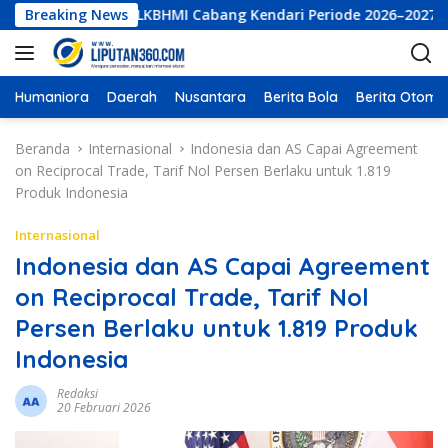
L
 Eksekutif LKBHMI Cabang Kendari Periode 2026–2027
Breaking News
PT
a
n
g
s
Humaniora
Daerah
Nusantara
Berita Bola
Berita Otomot
u
n
Beranda
Internasional
Indonesia dan AS Capai Agreement
g
on Reciprocal Trade, Tarif Nol Persen Berlaku untuk 1.819
k
Produk Indonesia
e
k
Internasional
o
Indonesia dan AS Capai Agreement
n
on Reciprocal Trade, Tarif Nol
t
e
Persen Berlaku untuk 1.819 Produk
n
Indonesia
Redaksi
20 Februari 2026