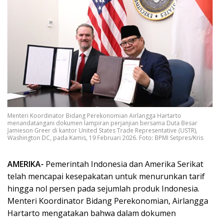
Menteri Koordinator Bidang Perekonomian Airlangga Hartarto
menandatangani dokumen lampiran perjanjian bersama Duta Besar
Jamieson Greer di kantor United States Trade Representative (USTR),
Washington DC, pada Kamis, 19 Februari 2026. Foto: BPMI Setpres/Kris
AMERIKA-
Pemerintah Indonesia dan Amerika Serikat
telah mencapai kesepakatan untuk menurunkan tarif
hingga nol persen pada sejumlah produk Indonesia.
Menteri Koordinator Bidang Perekonomian, Airlangga
Hartarto mengatakan bahwa dalam dokumen