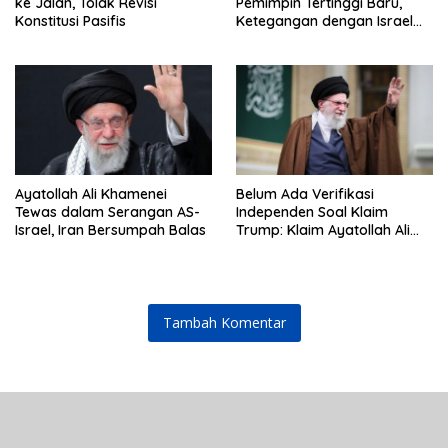
ke Jalan, Tolak Revisi
Pemimpin Tertinggi Baru,
Konstitusi Pasifis
Ketegangan dengan Israel
Semakin Memanas
Ayatollah Ali Khamenei
Belum Ada Verifikasi
Tewas dalam Serangan AS-
Independen Soal Klaim
Israel, Iran Bersumpah Balas
Trump: Klaim Ayatollah Ali
Khamenei Tewas
Tambah Komentar