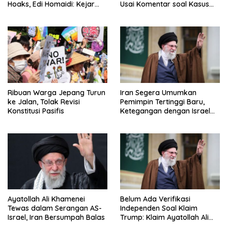
Hoaks, Edi Homaidi: Kejar
Usai Komentar soal Kasus
Pemesan Utama dan Aliran
Henry Nowak
Dananya!
Ribuan Warga Jepang Turun
Iran Segera Umumkan
ke Jalan, Tolak Revisi
Pemimpin Tertinggi Baru,
Konstitusi Pasifis
Ketegangan dengan Israel
Semakin Memanas
Ayatollah Ali Khamenei
Belum Ada Verifikasi
Tewas dalam Serangan AS-
Independen Soal Klaim
Israel, Iran Bersumpah Balas
Trump: Klaim Ayatollah Ali
Khamenei Tewas