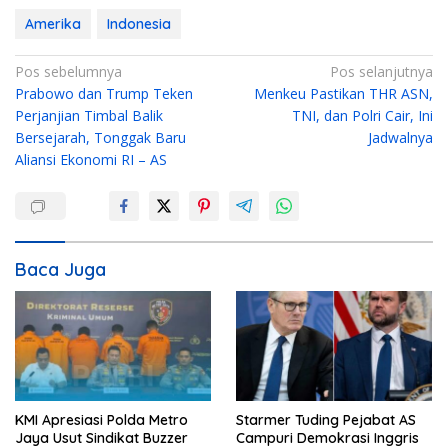
Amerika
Indonesia
N
Pos sebelumnya
Pos selanjutnya
Prabowo dan Trump Teken
Menkeu Pastikan THR ASN,
a
Perjanjian Timbal Balik
TNI, dan Polri Cair, Ini
v
Bersejarah, Tonggak Baru
Jadwalnya
i
Aliansi Ekonomi RI – AS
g
a
s
i
Baca Juga
p
o
s
KMI Apresiasi Polda Metro
Starmer Tuding Pejabat AS
Jaya Usut Sindikat Buzzer
Campuri Demokrasi Inggris