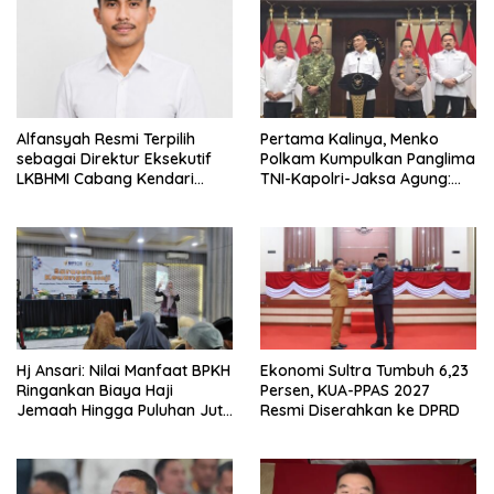
p
o
s
Alfansyah Resmi Terpilih
Pertama Kalinya, Menko
sebagai Direktur Eksekutif
Polkam Kumpulkan Panglima
LKBHMI Cabang Kendari
TNI-Kapolri-Jaksa Agung:
Periode 2026–2027
Situasi Sangat Terndali
Hj Ansari: Nilai Manfaat BPKH
Ekonomi Sultra Tumbuh 6,23
Ringankan Biaya Haji
Persen, KUA-PPAS 2027
Jemaah Hingga Puluhan Juta
Resmi Diserahkan ke DPRD
Rupiah