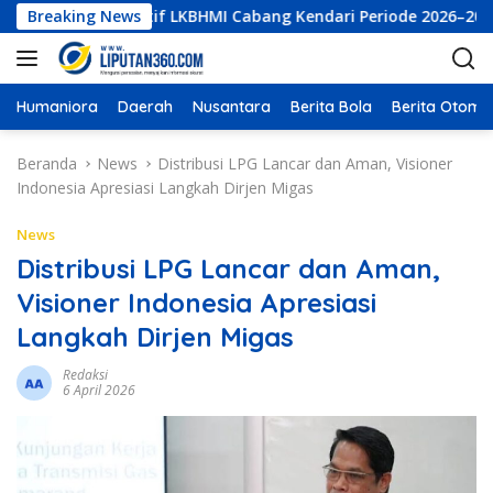
L
ktur Eksekutif LKBHMI Cabang Kendari Periode 2026–2027
Breaking News
a
n
g
s
Humaniora
Daerah
Nusantara
Berita Bola
Berita Otomot
u
n
Beranda
News
Distribusi LPG Lancar dan Aman, Visioner
g
Indonesia Apresiasi Langkah Dirjen Migas
k
e
News
k
Distribusi LPG Lancar dan Aman,
o
Visioner Indonesia Apresiasi
n
t
Langkah Dirjen Migas
e
n
Redaksi
6 April 2026