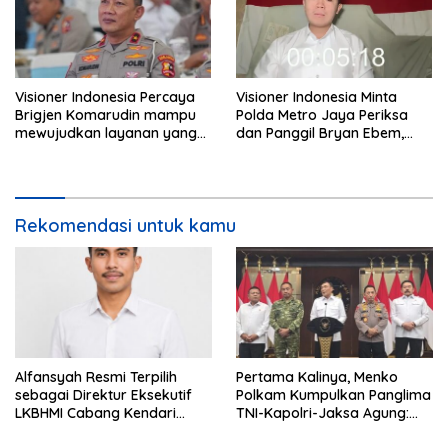
Visioner Indonesia Percaya
Visioner Indonesia Minta
Brigjen Komarudin mampu
Polda Metro Jaya Periksa
mewujudkan layanan yang
dan Panggil Bryan Ebem,
cepat dan anti-ribet
Tegaskan Permintaan Maaf
Tidak Menggugurkan Proses
Hukum
Rekomendasi untuk kamu
Alfansyah Resmi Terpilih
Pertama Kalinya, Menko
sebagai Direktur Eksekutif
Polkam Kumpulkan Panglima
LKBHMI Cabang Kendari
TNI-Kapolri-Jaksa Agung:
Periode 2026–2027
Situasi Sangat Terndali