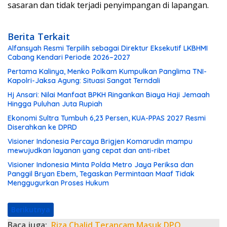
sasaran dan tidak terjadi penyimpangan di lapangan.
Berita Terkait
Alfansyah Resmi Terpilih sebagai Direktur Eksekutif LKBHMI
Cabang Kendari Periode 2026–2027
Pertama Kalinya, Menko Polkam Kumpulkan Panglima TNI-
Kapolri-Jaksa Agung: Situasi Sangat Terndali
Hj Ansari: Nilai Manfaat BPKH Ringankan Biaya Haji Jemaah
Hingga Puluhan Juta Rupiah
Ekonomi Sultra Tumbuh 6,23 Persen, KUA-PPAS 2027 Resmi
Diserahkan ke DPRD
Visioner Indonesia Percaya Brigjen Komarudin mampu
mewujudkan layanan yang cepat dan anti-ribet
Visioner Indonesia Minta Polda Metro Jaya Periksa dan
Panggil Bryan Ebem, Tegaskan Permintaan Maaf Tidak
Menggugurkan Proses Hukum
Berikutnya
Baca juga:
Riza Chalid Terancam Masuk DPO,