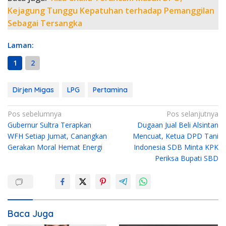
Kejagung Tunggu Kepatuhan terhadap Pemanggilan
Sebagai Tersangka
Laman:
1
2
Dirjen Migas
LPG
Pertamina
N
Pos sebelumnya
Pos selanjutnya
Gubernur Sultra Terapkan
Dugaan Jual Beli Alsintan
a
WFH Setiap Jumat, Canangkan
Mencuat, Ketua DPD Tani
v
Gerakan Moral Hemat Energi
Indonesia SDB Minta KPK
i
Periksa Bupati SBD
g
a
s
i
Baca Juga