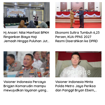
Hj Ansari: Nilai Manfaat BPKH
Ekonomi Sultra Tumbuh 6,23
Ringankan Biaya Haji
Persen, KUA-PPAS 2027
Jemaah Hingga Puluhan Juta
Resmi Diserahkan ke DPRD
Rupiah
Visioner Indonesia Percaya
Visioner Indonesia Minta
Brigjen Komarudin mampu
Polda Metro Jaya Periksa
mewujudkan layanan yang
dan Panggil Bryan Ebem,
cepat dan anti-ribet
Tegaskan Permintaan Maaf
Tidak Menggugurkan Proses
Hukum