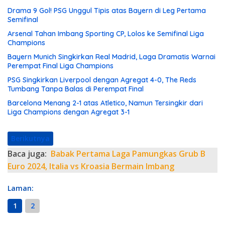
Drama 9 Gol! PSG Unggul Tipis atas Bayern di Leg Pertama
Semifinal
Arsenal Tahan Imbang Sporting CP, Lolos ke Semifinal Liga
Champions
Bayern Munich Singkirkan Real Madrid, Laga Dramatis Warnai
Perempat Final Liga Champions
PSG Singkirkan Liverpool dengan Agregat 4-0, The Reds
Tumbang Tanpa Balas di Perempat Final
Barcelona Menang 2-1 atas Atletico, Namun Tersingkir dari
Liga Champions dengan Agregat 3-1
Berikutnya
Baca juga:
Babak Pertama Laga Pamungkas Grub B
Euro 2024, Italia vs Kroasia Bermain Imbang
Laman:
1
2