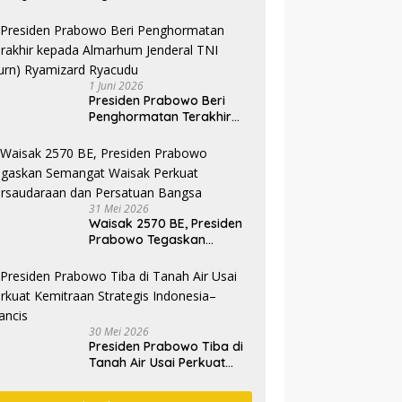
1 Juni 2026
Presiden Prabowo Beri
Penghormatan Terakhir
kepada Almarhum
Jenderal TNI (Purn)
Ryamizard Ryacudu
31 Mei 2026
Waisak 2570 BE, Presiden
Prabowo Tegaskan
Semangat Waisak Perkuat
Persaudaraan dan
Persatuan Bangsa
30 Mei 2026
Presiden Prabowo Tiba di
Tanah Air Usai Perkuat
Kemitraan Strategis
Indonesia–Prancis