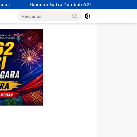
a Tumbuh 6,23 Persen, KUA-PPAS 2027 Resmi Diserahkan ke DP