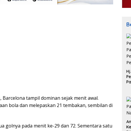
Be
Hj
Pe
P
Pe
Pe
 Barcelona tampil dominan sejak menit awal.
an bola dan melepaskan 21 tembakan, sembilan di
An
a golnya pada menit ke-29 dan 72. Sementara satu
Ke