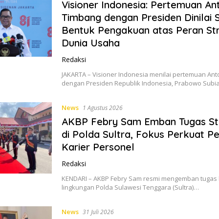
Visioner Indonesia: Pertemuan An
Timbang dengan Presiden Dinilai 
Bentuk Pengakuan atas Peran Str
Dunia Usaha
Redaksi
JAKARTA – Visioner Indonesia menilai pertemuan An
dengan Presiden Republik Indonesia, Prabowo Subia
News
1 Agustus 2026
AKBP Febry Sam Emban Tugas St
di Polda Sultra, Fokus Perkuat 
Karier Personel
Redaksi
KENDARI – AKBP Febry Sam resmi mengemban tugas 
lingkungan Polda Sulawesi Tenggara (Sultra)…
News
31 Juli 2026