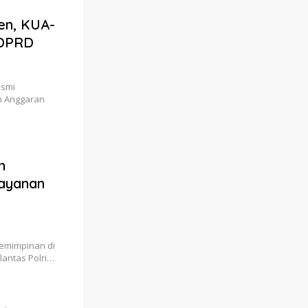
en, KUA-
 DPRD
esmi
 Anggaran
n
ayanan
pemimpinan di
rlantas Polri…