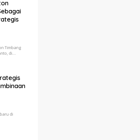
ton
Sebagai
ategis
ton Timbang
nto, di…
rategis
Pembinaan
baru di