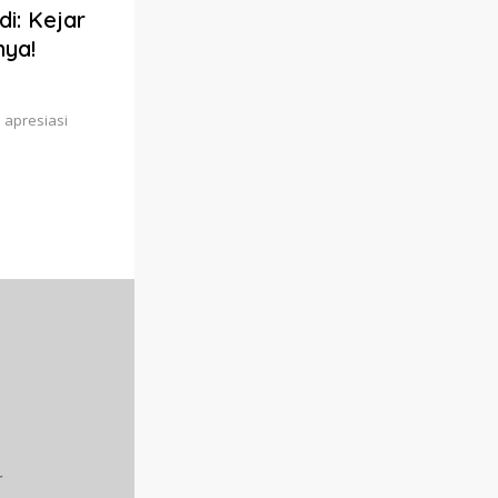
i: Kejar
nya!
 apresiasi
r