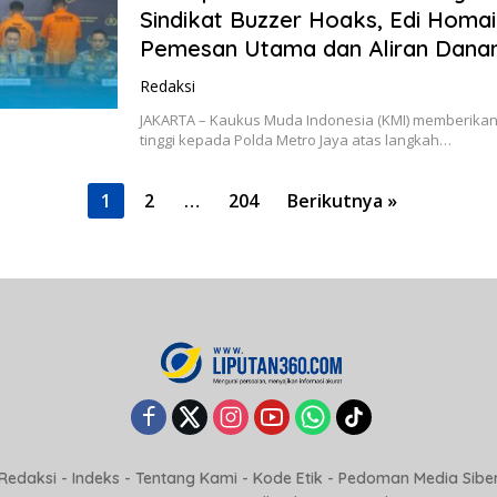
Sindikat Buzzer Hoaks, Edi Homaid
Pemesan Utama dan Aliran Dana
Redaksi
JAKARTA – Kaukus Muda Indonesia (KMI) memberikan
tinggi kepada Polda Metro Jaya atas langkah…
1
2
…
204
Berikutnya »
Redaksi
-
Indeks
-
Tentang Kami
-
Kode Etik
-
Pedoman Media Sibe