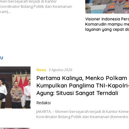
men bersejarah terjadi di Kantor
oordinator Bidang Politik dan Keamanan
kam),…
Visioner Indonesia Per
Komarudin mampu m
layanan yang cepat da
ru
News
5 Agustus 2026
Pertama Kalinya, Menko Polkam
Kumpulkan Panglima TNI-Kapolri
Agung: Situasi Sangat Terndali
Redaksi
JAKARTA, – Momen bersejarah terjadi di Kantor Keme
Koordinator Bidang Politik dan Keamanan (Kemenko