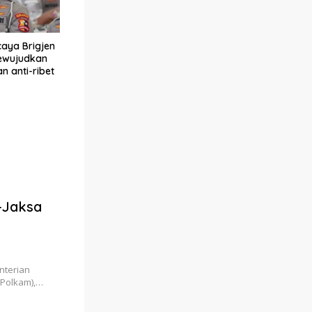
caya Brigjen
ewujudkan
n anti-ribet
-Jaksa
nterian
 Polkam),…