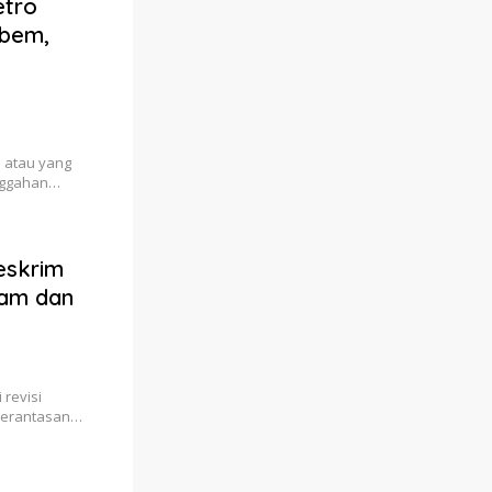
etro
Ebem,
n atau yang
unggahan…
eskrim
cam dan
 revisi
berantasan…