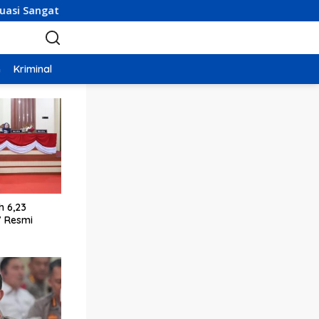
erndali
Ekonomi Sultra Tumbuh 6,23 Persen, KUA-PPAS 
n
Kriminal
Tenis
Galeri
Video
h 6,23
7 Resmi