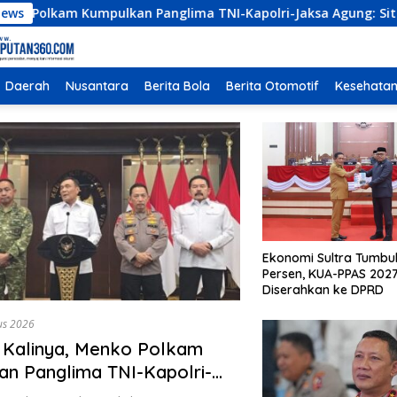
umpulkan Panglima TNI-Kapolri-Jaksa Agung: Situasi Sangat T
News
Daerah
Nusantara
Berita Bola
Berita Otomotif
Kesehata
Ekonomi Sultra Tumbu
Persen, KUA-PPAS 202
Diserahkan ke DPRD
us 2026
 Kalinya, Menko Polkam
n Panglima TNI-Kapolri-
ung: Situasi Sangat Terndali