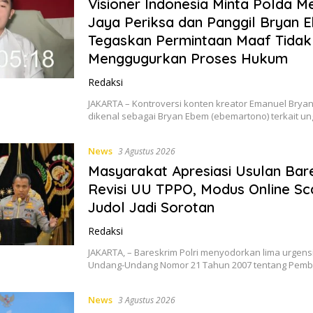
Visioner Indonesia Minta Polda M
Jaya Periksa dan Panggil Bryan 
Tegaskan Permintaan Maaf Tidak
Menggugurkan Proses Hukum
Redaksi
JAKARTA – Kontroversi konten kreator Emanuel Brya
dikenal sebagai Bryan Ebem (ebemartono) terkait 
News
3 Agustus 2026
Masyarakat Apresiasi Usulan Bar
Revisi UU TPPO, Modus Online S
Judol Jadi Sorotan
Redaksi
JAKARTA, – Bareskrim Polri menyodorkan lima urgensi
Undang-Undang Nomor 21 Tahun 2007 tentang Pem
News
3 Agustus 2026