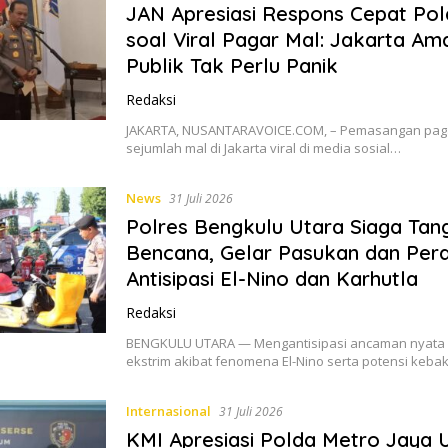
JAN Apresiasi Respons Cepat Po
soal Viral Pagar Mal: Jakarta Am
Publik Tak Perlu Panik
Redaksi
JAKARTA, NUSANTARAVOICE.COM, – Pemasangan pagar
sejumlah mal di Jakarta viral di media sosial…
News
31 Juli 2026
Polres Bengkulu Utara Siaga Tan
Bencana, Gelar Pasukan dan Per
Antisipasi El-Nino dan Karhutla
Redaksi
​BENGKULU UTARA — Mengantisipasi ancaman nyata
ekstrim akibat fenomena El-Nino serta potensi keb
Internasional
31 Juli 2026
KMI Apresiasi Polda Metro Jaya 