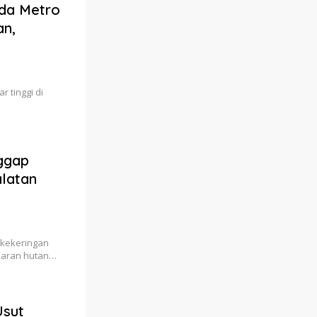
lda Metro
an,
 tinggi di
ggap
alatan
 kekeringan
akaran hutan…
Usut